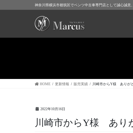
コ
ナ
神奈川県横浜市都筑区でベンツ中古車専門店として誠心誠意
ン
ビ
テ
ゲ
ン
ー
ツ
シ
に
ョ
移
ン
動
に
移
動
HOME
更新情報
販売実績
川崎市からY様 ありが
2022年10月16日
川崎市からY様 あり